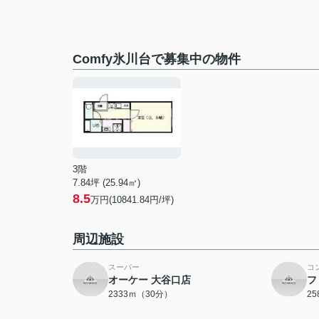
Comfy氷川台で募集中の物件
3階
7.84坪 (25.94㎡)
8.5
万円(10841.84円/坪)
周辺施設
スーパー
コ
オーケー 大谷口店
フ
2333ｍ（30分）
2