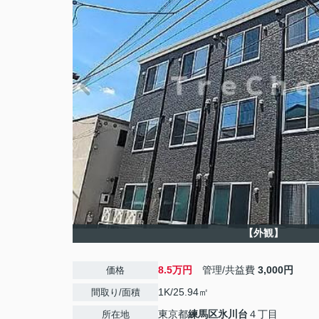
【外観】
8.5万円
管理/共益費
3,000円
価格
1K/25.94㎡
間取り/面積
東京都
練馬区
氷川台
４丁目
所在地