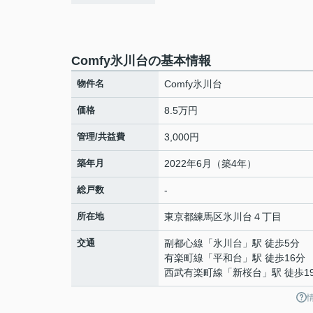
Comfy氷川台の基本情報
物件名
Comfy氷川台
価格
8.5万円
管理/共益費
3,000円
築年月
2022年6月（築4年）
総戸数
-
所在地
東京都
練馬区
氷川台
４丁目
交通
副都心線
「
氷川台
」駅 徒歩5分
有楽町線
「
平和台
」駅 徒歩16分
西武有楽町線
「
新桜台
」駅 徒歩1