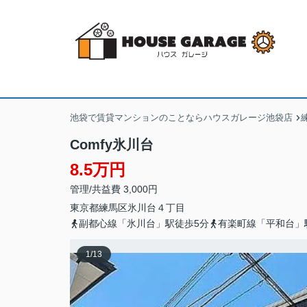
池袋で賃貸マンションのことならハウスガレージ池袋店
Comfy氷川台
8.5万円
管理/共益費 3,000円
東京都
練馬区
氷川台
４丁目
副都心線「氷川台」駅徒歩5分
有楽町線「平和台」
1
/
13