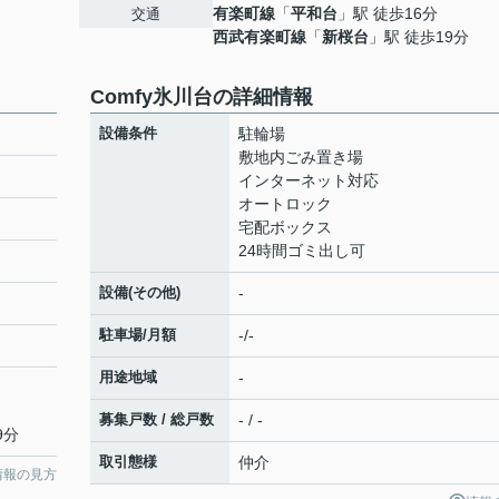
有楽町線
「
平和台
」駅 徒歩16分
交通
西武有楽町線
「
新桜台
」駅 徒歩19分
Comfy氷川台の詳細情報
設備条件
駐輪場
敷地内ごみ置き場
インターネット対応
オートロック
宅配ボックス
24時間ゴミ出し可
設備(その他)
-
駐車場/月額
-/-
用途地域
-
募集戸数 / 総戸数
- / -
9分
取引態様
仲介
情報の見方