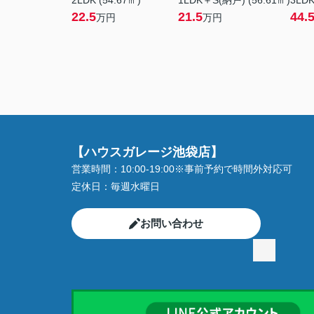
2LDK (54.67㎡)
1LDK＋S(納戸) (56.61㎡)
3LDK
22.5
21.5
44.
万円
万円
【ハウスガレージ池袋店】
営業時間：
10:00-19:00※事前予約で時間外対応可
定休日：
毎週水曜日
お問い合わせ