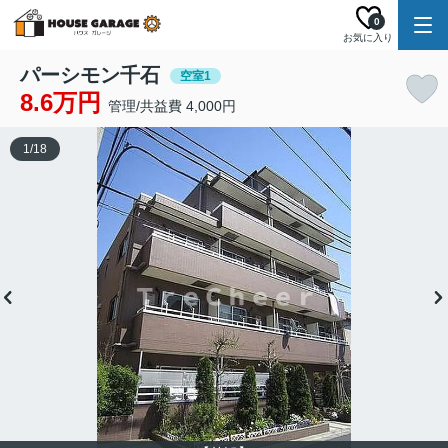
0
お気に入り
パーシモン千石
空室1
8.6万円
管理/共益費 4,000円
1
/
18