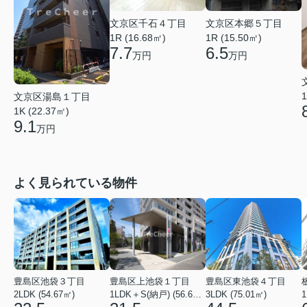
文京区千石４丁目
文京区本郷５丁目
1R (16.68㎡)
1R (15.50㎡)
7.7
6.5
万円
万円
1
文京区湯島１丁目
1K (22.37㎡)
9.1
万円
よく見られている物件
豊島区池袋３丁目
豊島区上池袋１丁目
豊島区東池袋４丁目
2LDK (54.67㎡)
1LDK＋S(納戸) (56.61㎡)
3LDK (75.01㎡)
1