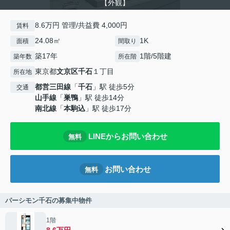
【外観】
8.6万円 管理/共益費 4,000円
賃料
24.08㎡
1K
面積
間取り
築17年
1階/5階建
築年数
所在階
東京都
文京区
千石
１丁目
所在地
都営三田線
「
千石
」駅 徒歩5分
交通
山手線
「
巣鴨
」駅 徒歩14分
南北線
「
本駒込
」駅 徒歩17分
LINEからお問い合わせ
無料
お問い合わせ
無料
パーシモン千石の募集中物件
1階
8.6万円