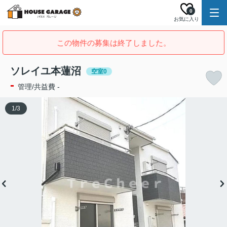
0
お気に入り
この物件の募集は終了しました。
ソレイユ本蓮沼
空室0
-
管理/共益費 -
1
/
3