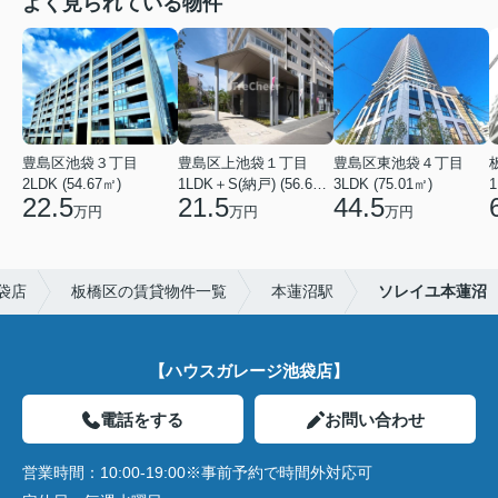
よく見られている物件
豊島区池袋３丁目
豊島区上池袋１丁目
豊島区東池袋４丁目
2LDK (54.67㎡)
1LDK＋S(納戸) (56.61㎡)
3LDK (75.01㎡)
1
22.5
21.5
44.5
万円
万円
万円
袋店
板橋区の賃貸物件一覧
本蓮沼駅
ソレイユ本蓮沼
【ハウスガレージ池袋店】
電話をする
お問い合わせ
営業時間：
10:00-19:00※事前予約で時間外対応可