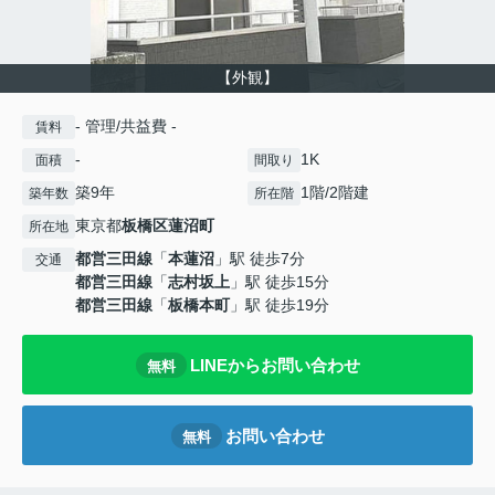
【外観】
- 管理/共益費 -
賃料
-
1K
面積
間取り
築9年
1階/2階建
築年数
所在階
東京都
板橋区
蓮沼町
所在地
都営三田線
「
本蓮沼
」駅 徒歩7分
交通
都営三田線
「
志村坂上
」駅 徒歩15分
都営三田線
「
板橋本町
」駅 徒歩19分
LINEからお問い合わせ
無料
お問い合わせ
無料