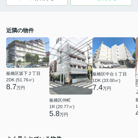
近隣の物件
板橋区坂下２丁目
板橋区中台１丁目
2DK (51.76㎡)
1DK (33.00㎡)
8.7
7.4
万円
万円
板橋区仲町
1
1R (20.77㎡)
5.8
万円