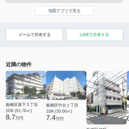
地図アプリで見る
メールで共有する
LINEで共有する
近隣の物件
板橋区坂下２丁目
板橋区中台１丁目
2DK (51.76㎡)
1DK (33.00㎡)
1
8.7
7.4
万円
万円