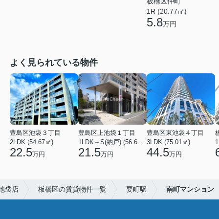
板橋区仲町
1R (20.77㎡)
5.8
万円
よく見られている物件
豊島区池袋３丁目
豊島区上池袋１丁目
豊島区東池袋４丁目
2LDK (54.67㎡)
1LDK＋S(納戸) (56.61㎡)
3LDK (75.01㎡)
1
22.5
21.5
44.5
万円
万円
万円
池袋店
板橋区の賃貸物件一覧
要町駅
南町マンション