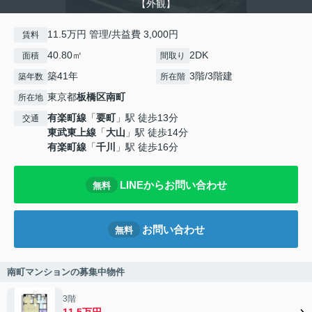
【外観】
11.5万円 管理/共益費 3,000円
賃料
40.80㎡
2DK
面積
間取り
築41年
3階/3階建
築年数
所在階
東京都
板橋区
南町
所在地
有楽町線
「
要町
」駅 徒歩13分
交通
東武東上線
「
大山
」駅 徒歩14分
有楽町線
「
千川
」駅 徒歩16分
LINEからお問い合わせ
無料
お問い合わせ
無料
南町マンションの募集中物件
3階
11.5万円