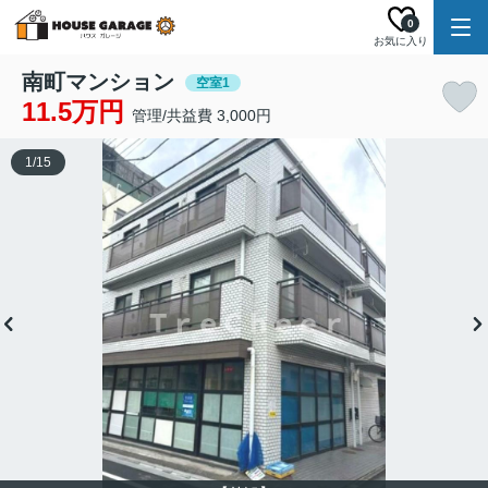
0
お気に入り
南町マンション
空室1
11.5万円
管理/共益費 3,000円
1
/
15