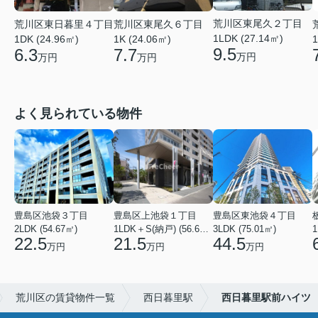
荒川区東尾久２丁目
荒川区東日暮里４丁目
荒川区東尾久６丁目
1LDK (27.14㎡)
1
1DK (24.96㎡)
1K (24.06㎡)
9.5
6.3
7.7
万円
万円
万円
よく見られている物件
豊島区池袋３丁目
豊島区上池袋１丁目
豊島区東池袋４丁目
2LDK (54.67㎡)
1LDK＋S(納戸) (56.61㎡)
3LDK (75.01㎡)
1
22.5
21.5
44.5
万円
万円
万円
荒川区の賃貸物件一覧
西日暮里駅
西日暮里駅前ハイツ