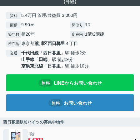
【外観】
5.4万円 管理/共益費 3,000円
賃料
9.90㎡
1R
面積
間取り
築20年
1階/2階建
築年数
所在階
東京都
荒川区
西日暮里
４丁目
所在地
千代田線
「
西日暮里
」駅 徒歩2分
交通
山手線
「
田端
」駅 徒歩9分
京浜東北線
「
日暮里
」駅 徒歩10分
LINEからお問い合わせ
無料
お問い合わせ
無料
西日暮里駅前ハイツの募集中物件
1階
5.4万円