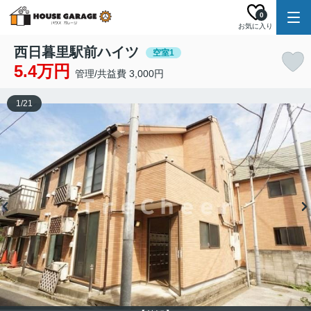
0
お気に入り
西日暮里駅前ハイツ
空室1
5.4万円
管理/共益費 3,000円
1
/
21