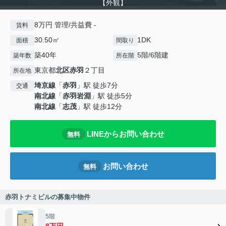
【外観】
8万円 管理/共益費 -
賃料
30.50㎡
1DK
面積
間取り
築40年
5階/6階建
築年数
所在階
東京都
北区
赤羽
２丁目
所在地
埼京線
「
赤羽
」駅 徒歩7分
交通
南北線
「
赤羽岩淵
」駅 徒歩5分
南北線
「
志茂
」駅 徒歩12分
LINEからお問い合わせ
無料
お問い合わせ
無料
赤羽トナミビルの募集中物件
5階
8万円