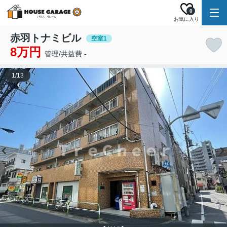
0
お気に入り
赤羽トナミビル
空室1
8万円
管理/共益費 -
1
/
13