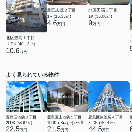
北区志茂２丁目
北区田端６丁目
1R (16.35㎡)
1K (36.00㎡)
4.6
9
万円
万円
北区豊島１丁目
1
1LDK (40.13㎡)
10.6
万円
よく見られている物件
豊島区池袋３丁目
豊島区上池袋１丁目
豊島区東池袋４丁目
2LDK (54.67㎡)
1LDK＋S(納戸) (56.61㎡)
3LDK (75.01㎡)
1
22.5
21.5
44.5
万円
万円
万円