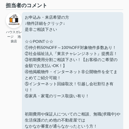
担当者のコメント
お申込み・来店希望の方
↓物件詳細をクリック↓
是非ご相談下さい
ハウスガレ
ージ 池
☆☆POINT☆☆
袋店
①仲介料50%OFF～100%OFF対象物件多数あり！
②社会福祉法人『東京チャレンジネット』提携店！
③初期費用分割ご相談下さい！【お客様のご希望の
金額でお支払いOK！】
④他掲載物件・インターネット非公開物件を全てま
とめてご紹介可能！
⑤インターネット回線取次！引越し会社割引き有
り！
⑥家具・家電のリース取扱い有り！
初期費用や保証人についてのご相談、無職(求職中)や
生活保護のため他の不動産屋では
なかなか審査が通らなかったという方！