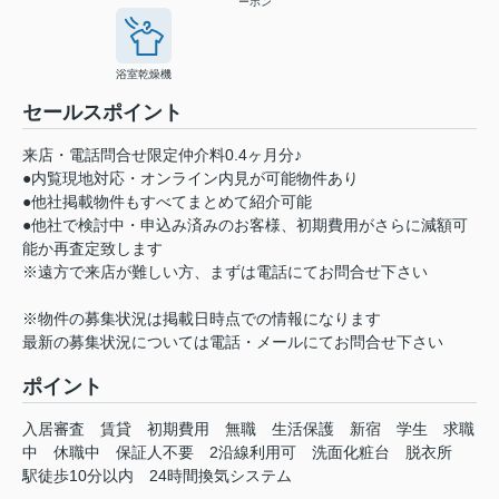
ーホン
浴室乾燥機
セールスポイント
来店・電話問合せ限定仲介料0.4ヶ月分♪
●内覧現地対応・オンライン内見が可能物件あり
●他社掲載物件もすべてまとめて紹介可能
●他社で検討中・申込み済みのお客様、初期費用がさらに減額可
能か再査定致します
※遠方で来店が難しい方、まずは電話にてお問合せ下さい
※物件の募集状況は掲載日時点での情報になります
最新の募集状況については電話・メールにてお問合せ下さい
ポイント
入居審査
賃貸
初期費用
無職
生活保護
新宿
学生
求職
中
休職中
保証人不要
2沿線利用可
洗面化粧台
脱衣所
駅徒歩10分以内
24時間換気システム