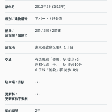
2013年2月(築13年)
築年月
アパート / 鉄骨造
種別 / 建物構造
2階 / 2階 / 2階建
部屋 /
所在階 / 階建て
東京都
豊島区
要町
１丁目
所在地
有楽町線
「
要町
」駅 徒歩7分
交通
副都心線
「
千川
」駅 徒歩10分
山手線
「
池袋
」駅 徒歩18分
- / -
駐車場 / 月額
- / -
更新料 /
更新事務手数料
2年
契約期間