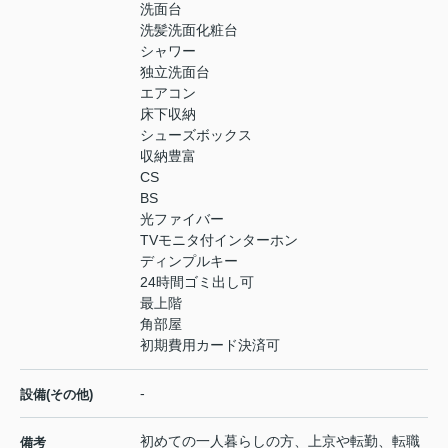
洗面台
洗髪洗面化粧台
シャワー
独立洗面台
エアコン
床下収納
シューズボックス
収納豊富
CS
BS
光ファイバー
TVモニタ付インターホン
ディンプルキー
24時間ゴミ出し可
最上階
角部屋
初期費用カード決済可
-
設備(その他)
初めての一人暮らしの方、上京や転勤、転職
備考