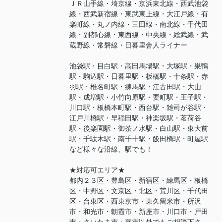
ＪＲ山手線・埼京線・京浜東北線・西武池袋
線・西武新宿線・東武東上線・大江戸線・有
楽町線・丸ノ内線・三田線・南北線・千代田
線・副都心線・東西線・中央線・総武線・武
蔵野線・常磐線・日暮里舎人ライナー
池袋駅・目白駅・高田馬場駅・大塚駅・巣鴨
駅・駒込駅・日暮里駅・板橋駅・十条駅・赤
羽駅・椎名町駅・練馬駅・江古田駅・大山
駅・成増駅・小竹向原駅・要町駅・王子駅・
川口駅・板橋本町駅・西台駅・雑司が谷駅・
江戸川橋駅・早稲田駅・神楽坂駅・茗荷谷
駅・後楽園駅・御茶ノ水駅・白山駅・東大前
駅・千駄木駅・南千十駅・飯田橋駅・町屋駅
など様々な沿線、駅でも！
★対応可エリア★
都内２３区・豊島区・新宿区・練馬区・板橋
区・中野区・文京区・北区・荒川区・千代田
区・台東区・西東京市・東久留米市・所沢
市・和光市・朝霞市・新座市・川口市・戸田