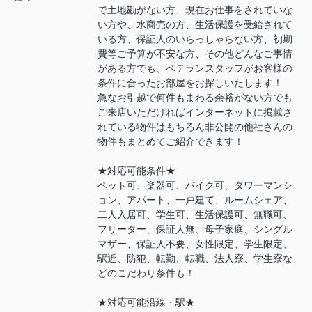
で土地勘がない方、現在お仕事をされていな
い方や、水商売の方、生活保護を受給されて
いる方、保証人のいらっしゃらない方、初期
費等ご予算が不安な方、その他どんなご事情
がある方でも、ベテランスタッフがお客様の
条件に合ったお部屋をお探しいたします！
急なお引越で何件もまわる余裕がない方でも
ご来店いただければインターネットに掲載さ
れている物件はもちろん非公開の他社さんの
物件もまとめてご紹介できます！
★対応可能条件★
ペット可、楽器可、バイク可、タワーマンシ
ョン、アパート、一戸建て、ルームシェア、
二人入居可、学生可、生活保護可、無職可、
フリーター、保証人無、母子家庭、シングル
マザー、保証人不要、女性限定、学生限定、
駅近、防犯、転勤、転職、法人寮、学生寮な
どのこだわり条件も！
★対応可能沿線・駅★