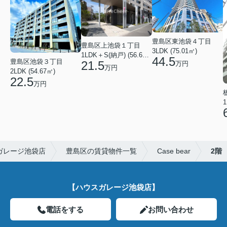
豊島区東池袋４丁目
豊島区上池袋１丁目
3LDK (75.01㎡)
1LDK＋S(納戸) (56.61㎡)
44.5
豊島区池袋３丁目
21.5
万円
万円
2LDK (54.67㎡)
22.5
万円
1
ガレージ池袋店
豊島区の賃貸物件一覧
Case bear
2階
【ハウスガレージ池袋店】
電話をする
お問い合わせ