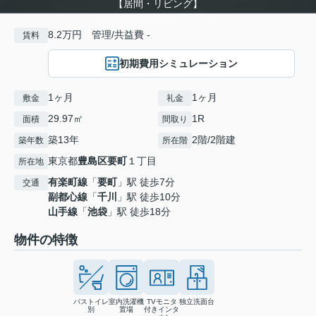
【居間・リビング】
8.2万円 管理/共益費 -
賃料
初期費用シミュレーション
1ヶ月
1ヶ月
敷金
礼金
29.97㎡
1R
面積
間取り
築13年
2階/2階建
築年数
所在階
東京都
豊島区
要町
１丁目
所在地
有楽町線
「
要町
」駅 徒歩7分
交通
副都心線
「
千川
」駅 徒歩10分
山手線
「
池袋
」駅 徒歩18分
物件の特徴
バストイレ
室内洗濯機
TVモニタ
独立洗面台
別
置場
付きインタ