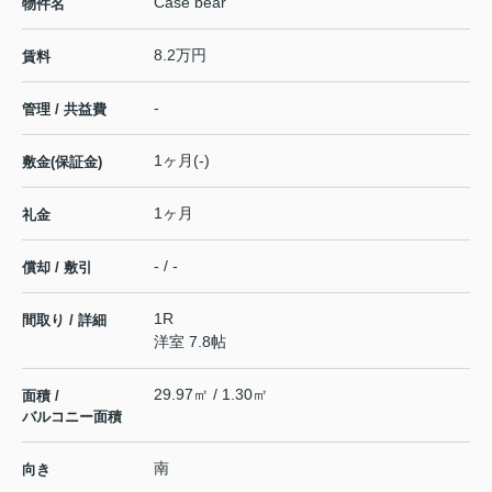
Case bear
物件名
8.2万円
賃料
-
管理 / 共益費
1ヶ月(-)
敷金(保証金)
1ヶ月
礼金
- / -
償却 / 敷引
1R
間取り / 詳細
洋室 7.8帖
29.97㎡ / 1.30㎡
面積 /
バルコニー面積
南
向き