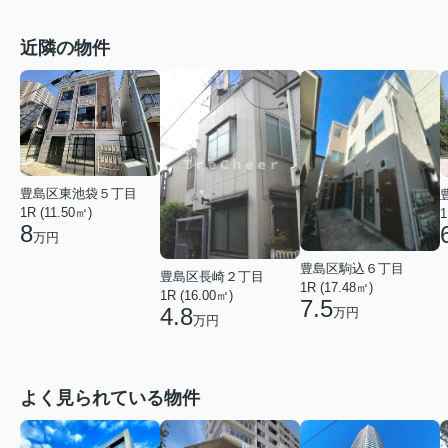
近隣の物件
豊島区東池袋５丁目
1R (11.50㎡)
1
8
万円
豊島区駒込６丁目
豊島区長崎２丁目
1R (17.48㎡)
1R (16.00㎡)
7.5
4.8
万円
万円
よく見られている物件