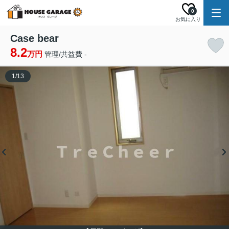
0
お気に入り
Case bear
8.2
万円
管理/共益費 -
1
/
13