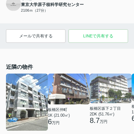
東京大学原子核科学研究センター
2106ｍ（27分）
メールで共有する
LINEで共有する
近隣の物件
板橋区坂下２丁目
板橋区仲町
1
2DK (51.76㎡)
1K (21.00㎡)
8.7
6
万円
万円