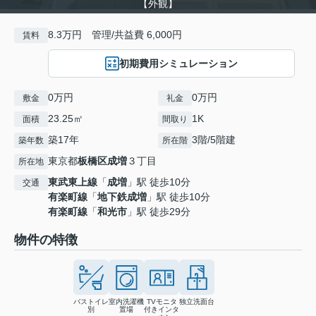
【外観】
8.3万円 管理/共益費 6,000円
賃料
初期費用シミュレーション
0万円
0万円
敷金
礼金
23.25㎡
1K
面積
間取り
築17年
3階/5階建
築年数
所在階
東京都
板橋区
成増
３丁目
所在地
東武東上線
「
成増
」駅 徒歩10分
交通
有楽町線
「
地下鉄成増
」駅 徒歩10分
有楽町線
「
和光市
」駅 徒歩29分
物件の特徴
バストイレ
室内洗濯機
TVモニタ
独立洗面台
別
置場
付きインタ