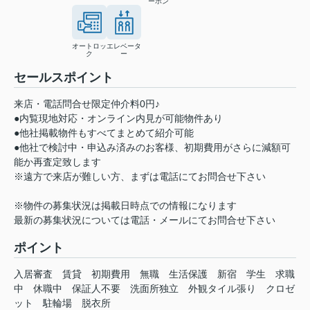
ーホン
オートロッ
エレベータ
ク
ー
セールスポイント
来店・電話問合せ限定仲介料0円♪
●内覧現地対応・オンライン内見が可能物件あり
●他社掲載物件もすべてまとめて紹介可能
●他社で検討中・申込み済みのお客様、初期費用がさらに減額可
能か再査定致します
※遠方で来店が難しい方、まずは電話にてお問合せ下さい
※物件の募集状況は掲載日時点での情報になります
最新の募集状況については電話・メールにてお問合せ下さい
ポイント
入居審査
賃貸
初期費用
無職
生活保護
新宿
学生
求職
中
休職中
保証人不要
洗面所独立
外観タイル張り
クロゼ
ット
駐輪場
脱衣所