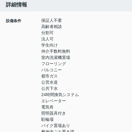
詳細情報
保証人不要
設備条件
高齢者相談
分割可
法人可
学生向け
仲介手数料無料
室内洗濯機置場
フローリング
バルコニー
都市ガス
公営水道
公共下水
24時間換気システム
エレベーター
電気有
照明器具付き
駐輪場
バイク置場あり
敷地内ごみ置き場