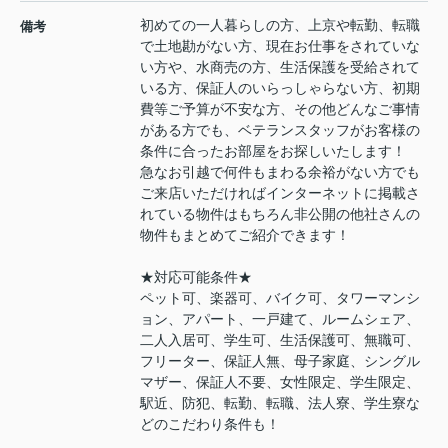
初めての一人暮らしの方、上京や転勤、転職
備考
で土地勘がない方、現在お仕事をされていな
い方や、水商売の方、生活保護を受給されて
いる方、保証人のいらっしゃらない方、初期
費等ご予算が不安な方、その他どんなご事情
がある方でも、ベテランスタッフがお客様の
条件に合ったお部屋をお探しいたします！
急なお引越で何件もまわる余裕がない方でも
ご来店いただければインターネットに掲載さ
れている物件はもちろん非公開の他社さんの
物件もまとめてご紹介できます！
★対応可能条件★
ペット可、楽器可、バイク可、タワーマンシ
ョン、アパート、一戸建て、ルームシェア、
二人入居可、学生可、生活保護可、無職可、
フリーター、保証人無、母子家庭、シングル
マザー、保証人不要、女性限定、学生限定、
駅近、防犯、転勤、転職、法人寮、学生寮な
どのこだわり条件も！