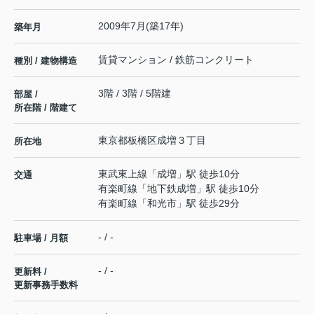
2009年7月(築17年)
築年月
賃貸マンション / 鉄筋コンクリート
種別 / 建物構造
3階 / 3階 / 5階建
部屋 /
所在階 / 階建て
東京都
板橋区
成増
３丁目
所在地
東武東上線
「
成増
」駅 徒歩10分
交通
有楽町線
「
地下鉄成増
」駅 徒歩10分
有楽町線
「
和光市
」駅 徒歩29分
- / -
駐車場 / 月額
- / -
更新料 /
更新事務手数料