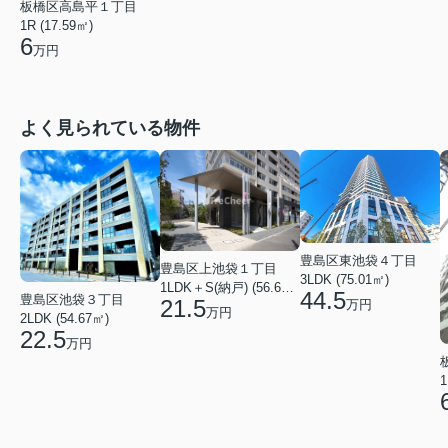
板橋区高島平１丁目
1R (17.59㎡)
6
万円
よく見られている物件
豊島区東池袋４丁目
豊島区上池袋１丁目
3LDK (75.01㎡)
1LDK＋S(納戸) (56.61㎡)
44.5
豊島区池袋３丁目
21.5
万円
万円
2LDK (54.67㎡)
22.5
万円
1