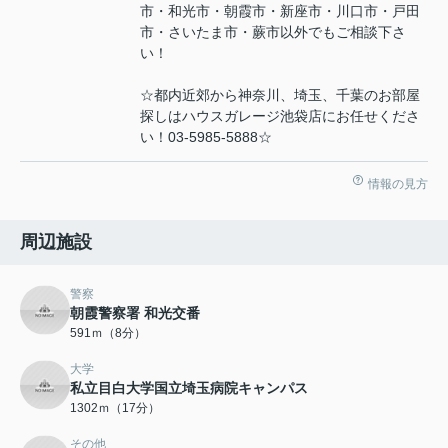
市・和光市・朝霞市・新座市・川口市・戸田
市・さいたま市・蕨市以外でもご相談下さ
い！
☆都内近郊から神奈川、埼玉、千葉のお部屋
探しはハウスガレージ池袋店にお任せくださ
い！03-5985-5888☆
情報の見方
周辺施設
警察
朝霞警察署 和光交番
591ｍ（8分）
大学
私立目白大学国立埼玉病院キャンパス
1302ｍ（17分）
その他