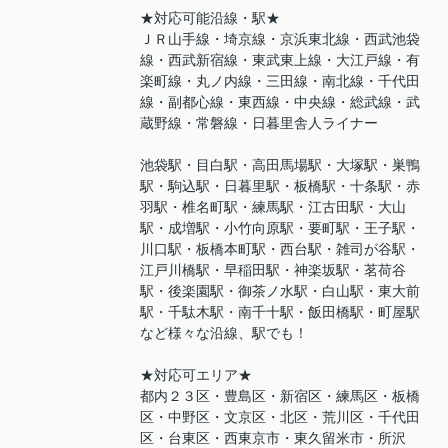
★対応可能沿線・駅★
ＪＲ山手線・埼京線・京浜東北線・西武池袋
線・西武新宿線・東武東上線・大江戸線・有
楽町線・丸ノ内線・三田線・南北線・千代田
線・副都心線・東西線・中央線・総武線・武
蔵野線・常磐線・日暮里舎人ライナー
池袋駅・目白駅・高田馬場駅・大塚駅・巣鴨
駅・駒込駅・日暮里駅・板橋駅・十条駅・赤
羽駅・椎名町駅・練馬駅・江古田駅・大山
駅・成増駅・小竹向原駅・要町駅・王子駅・
川口駅・板橋本町駅・西台駅・雑司が谷駅・
江戸川橋駅・早稲田駅・神楽坂駅・茗荷谷
駅・後楽園駅・御茶ノ水駅・白山駅・東大前
駅・千駄木駅・南千十駅・飯田橋駅・町屋駅
など様々な沿線、駅でも！
★対応可エリア★
都内２３区・豊島区・新宿区・練馬区・板橋
区・中野区・文京区・北区・荒川区・千代田
区・台東区・西東京市・東久留米市・所沢