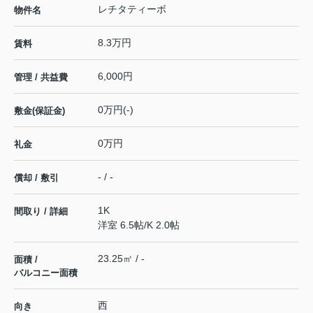
レチタティーボ
物件名
8.3万円
賃料
6,000円
管理 / 共益費
0万円(-)
敷金(保証金)
0万円
礼金
- / -
償却 / 敷引
1K
間取り / 詳細
洋室 6.5帖
/
K 2.0帖
23.25㎡ / -
面積 /
バルコニー面積
西
向き