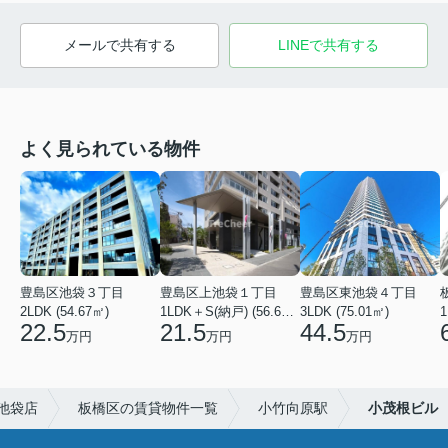
メールで共有する
LINEで共有する
よく見られている物件
豊島区池袋３丁目
豊島区上池袋１丁目
豊島区東池袋４丁目
2LDK (54.67㎡)
1LDK＋S(納戸) (56.61㎡)
3LDK (75.01㎡)
1
22.5
21.5
44.5
万円
万円
万円
池袋店
板橋区の賃貸物件一覧
小竹向原駅
小茂根ビル