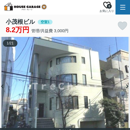
0
お気に入り
小茂根ビル
空室1
8.2万円
管理/共益費 3,000円
1
/
21