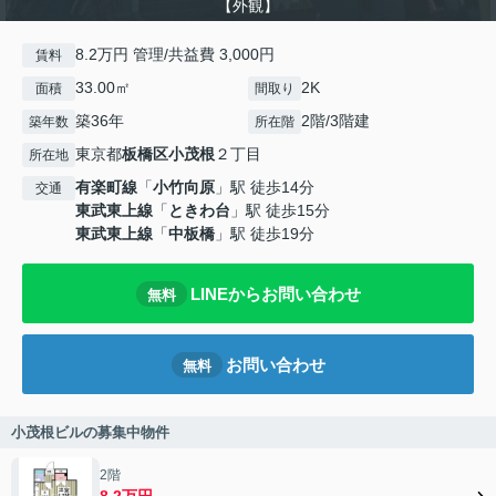
【外観】
8.2万円 管理/共益費 3,000円
賃料
33.00㎡
2K
面積
間取り
築36年
2階/3階建
築年数
所在階
東京都
板橋区
小茂根
２丁目
所在地
有楽町線
「
小竹向原
」駅 徒歩14分
交通
東武東上線
「
ときわ台
」駅 徒歩15分
東武東上線
「
中板橋
」駅 徒歩19分
LINEからお問い合わせ
無料
お問い合わせ
無料
小茂根ビルの募集中物件
2階
8.2万円