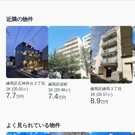
近隣の物件
1
練馬区石神井台２丁目
練馬区栄町
練馬区練馬３丁目
1K (20.01㎡)
1K (20.48㎡)
7.7
1K (25.57㎡)
7.4
万円
万円
8.9
万円
よく見られている物件