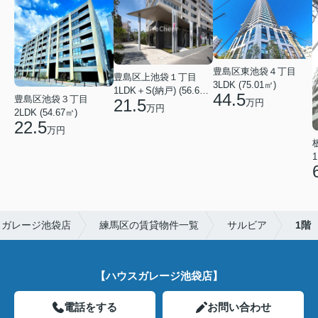
豊島区東池袋４丁目
豊島区上池袋１丁目
3LDK (75.01㎡)
1LDK＋S(納戸) (56.61㎡)
44.5
豊島区池袋３丁目
21.5
万円
万円
2LDK (54.67㎡)
22.5
万円
1
スガレージ池袋店
練馬区の賃貸物件一覧
サルビア
1階
【ハウスガレージ池袋店】
電話をする
お問い合わせ