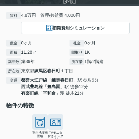
【外観】
4.8万円 管理/共益費 4,000円
賃料
初期費用シミュレーション
0ヶ月
0ヶ月
敷金
礼金
11.28㎡
1K
面積
間取り
築39年
1階/2階建
築年数
所在階
東京都
練馬区
春日町
１丁目
所在地
都営大江戸線
「
練馬春日町
」駅 徒歩9分
交通
西武豊島線
「
豊島園
」駅 徒歩12分
有楽町線
「
平和台
」駅 徒歩21分
物件の特徴
室内洗濯機
TVモニタ
置場
付きインタ