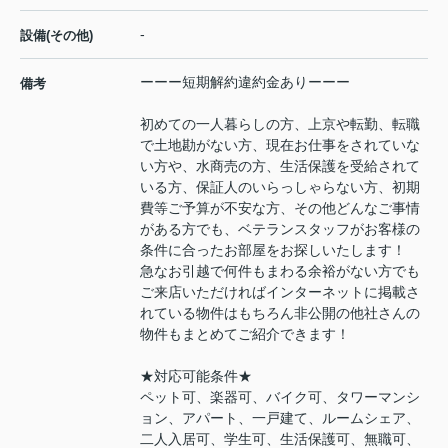
-
設備(その他)
ーーー短期解約違約金ありーーー
備考
初めての一人暮らしの方、上京や転勤、転職
で土地勘がない方、現在お仕事をされていな
い方や、水商売の方、生活保護を受給されて
いる方、保証人のいらっしゃらない方、初期
費等ご予算が不安な方、その他どんなご事情
がある方でも、ベテランスタッフがお客様の
条件に合ったお部屋をお探しいたします！
急なお引越で何件もまわる余裕がない方でも
ご来店いただければインターネットに掲載さ
れている物件はもちろん非公開の他社さんの
物件もまとめてご紹介できます！
★対応可能条件★
ペット可、楽器可、バイク可、タワーマンシ
ョン、アパート、一戸建て、ルームシェア、
二人入居可、学生可、生活保護可、無職可、