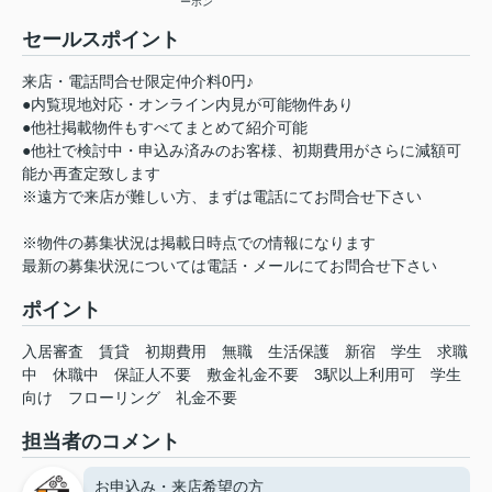
ーホン
セールスポイント
来店・電話問合せ限定仲介料0円♪
●内覧現地対応・オンライン内見が可能物件あり
●他社掲載物件もすべてまとめて紹介可能
●他社で検討中・申込み済みのお客様、初期費用がさらに減額可
能か再査定致します
※遠方で来店が難しい方、まずは電話にてお問合せ下さい
※物件の募集状況は掲載日時点での情報になります
最新の募集状況については電話・メールにてお問合せ下さい
ポイント
入居審査
賃貸
初期費用
無職
生活保護
新宿
学生
求職
中
休職中
保証人不要
敷金礼金不要
3駅以上利用可
学生
向け
フローリング
礼金不要
担当者のコメント
お申込み・来店希望の方