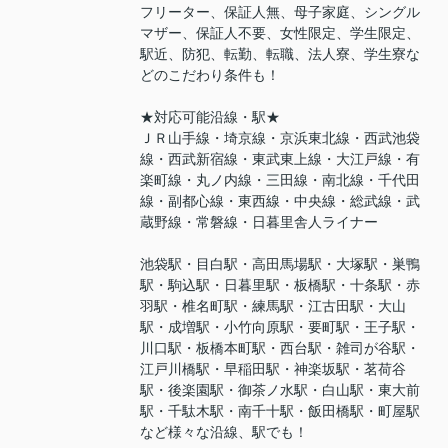
フリーター、保証人無、母子家庭、シングル
マザー、保証人不要、女性限定、学生限定、
駅近、防犯、転勤、転職、法人寮、学生寮な
どのこだわり条件も！
★対応可能沿線・駅★
ＪＲ山手線・埼京線・京浜東北線・西武池袋
線・西武新宿線・東武東上線・大江戸線・有
楽町線・丸ノ内線・三田線・南北線・千代田
線・副都心線・東西線・中央線・総武線・武
蔵野線・常磐線・日暮里舎人ライナー
池袋駅・目白駅・高田馬場駅・大塚駅・巣鴨
駅・駒込駅・日暮里駅・板橋駅・十条駅・赤
羽駅・椎名町駅・練馬駅・江古田駅・大山
駅・成増駅・小竹向原駅・要町駅・王子駅・
川口駅・板橋本町駅・西台駅・雑司が谷駅・
江戸川橋駅・早稲田駅・神楽坂駅・茗荷谷
駅・後楽園駅・御茶ノ水駅・白山駅・東大前
駅・千駄木駅・南千十駅・飯田橋駅・町屋駅
など様々な沿線、駅でも！