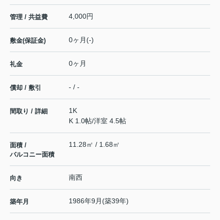
4,000円
管理 / 共益費
0ヶ月(-)
敷金(保証金)
0ヶ月
礼金
- / -
償却 / 敷引
1K
間取り / 詳細
K 1.0帖
/
洋室 4.5帖
11.28㎡ / 1.68㎡
面積 /
バルコニー面積
南西
向き
1986年9月(築39年)
築年月