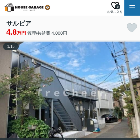
0
お気に入り
サルビア
4.8
万円
管理/共益費 4,000円
1
/
15