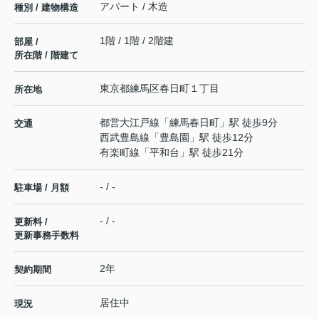
アパート / 木造
種別 / 建物構造
1階 / 1階 / 2階建
部屋 /
所在階 / 階建て
東京都
練馬区
春日町
１丁目
所在地
都営大江戸線
「
練馬春日町
」駅 徒歩9分
交通
西武豊島線
「
豊島園
」駅 徒歩12分
有楽町線
「
平和台
」駅 徒歩21分
- / -
駐車場 / 月額
- / -
更新料 /
更新事務手数料
2年
契約期間
居住中
現況