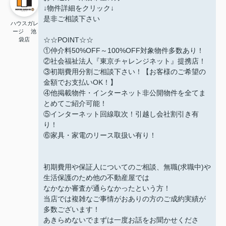
↓物件詳細をクリック↓
是非ご相談下さい
ハウスガレ
ージ 池
☆☆POINT☆☆
袋店
①仲介料50%OFF～100%OFF対象物件多数あり！
②社会福祉法人『東京チャレンジネット』提携店！
③初期費用分割ご相談下さい！【お客様のご希望の
金額でお支払いOK！】
④他掲載物件・インターネット非公開物件を全てま
とめてご紹介可能！
⑤インターネット回線取次！引越し会社割引き有
り！
⑥家具・家電のリース取扱い有り！
初期費用や保証人についてのご相談、無職(求職中)や
生活保護のため他の不動産屋では
なかなか審査が通らなかったという方！
当店では複雑なご事情がおありの方のご成約実績が
多数ございます！
あきらめないでまずは一度お話をお聞かせくださ